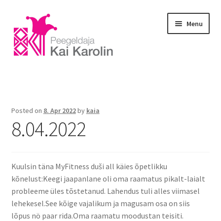
Menu
Home
Blog
Posted on
8. Apr 2022
by
kaia
8.04.2022
E-portfoolio
Gallery
Kuulsin täna MyFitness duši all käies õpetlikku
Courses
kõnelust:Keegi jaapanlane oli oma raamatus pikalt-laialt
probleeme üles tõstetanud. Lahendus tuli alles viimasel
Massage
lehekesel.See kõige vajalikum ja magusam osa on siis
lõpus nö paar rida.Oma raamatu moodustan teisiti.