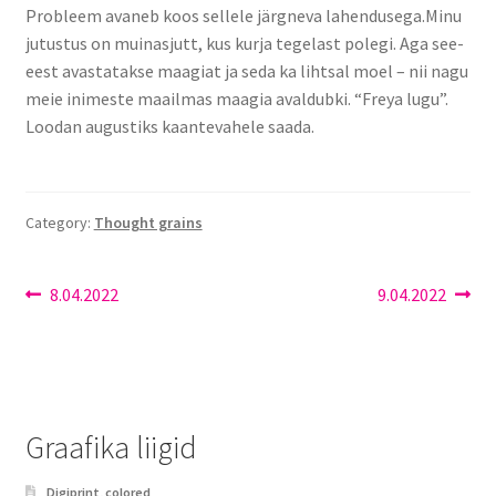
About me
Probleem avaneb koos sellele järgneva lahendusega.Minu
jutustus on muinasjutt, kus kurja tegelast polegi. Aga see-
eest avastatakse maagiat ja seda ka lihtsal moel – nii nagu
Portfoolio
meie inimeste maailmas maagia avaldubki. “Freya lugu”.
Loodan augustiks kaantevahele saada.
Privaatsuspoliitika
Test leht
Category:
Thought grains
8.04.2022
9.04.2022
Graafika liigid
Digiprint, colored