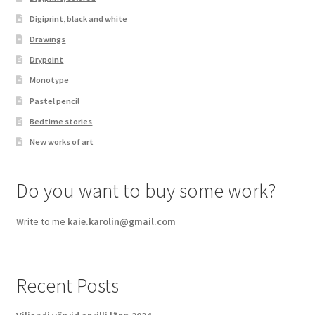
Digiprint, black and white
Drawings
Drypoint
Monotype
Pastel pencil
Bedtime stories
New works of art
Do you want to buy some work?
Write to me
kaie.karolin@gmail.com
Recent Posts