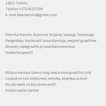
12611 Tallinn
Telefon +372 56217159
E-mail kaie.karolin@gmail.com
Olen Kai Karolin. Kunstnik. Kirjanik. Vaataja. Tunnetaja.
Peegeldaja. Hariduselt kunstiõpetaja, seejärel graafiline
disainer, vabagraafik ja nüüd diplomeeritud
loodusterapeut!!
Klõpsa menüüs Galerii ning vaata minu graafilisi töid
Lisatud on töö mõõtmed, tehnika, kirjeldus ja hind
Do you want to buy some work?
Kirjuta mulle meilile