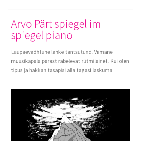
Massaaž
Arvo Pärt spiegel im
Minust
spiegel piano
Portfoolio
Laupäevaõhtune lahke tantsutund. Viimane
Privaatsuspoliitika
muusikapala pärast rabelevat rütmilainet. Kui olen
tipus ja hakkan tasapisi alla tagasi laskuma
Test leht