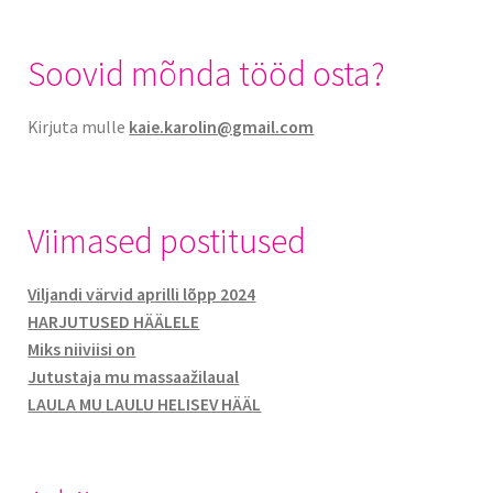
Soovid mõnda tööd osta?
Kirjuta mulle
kaie.karolin@gmail.com
Viimased postitused
Viljandi värvid aprilli lõpp 2024
HARJUTUSED HÄÄLELE
Miks niiviisi on
Jutustaja mu massaažilaual
LAULA MU LAULU HELISEV HÄÄL