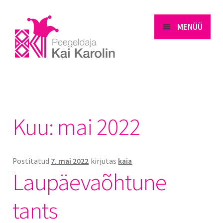
MENÜÜ
Esileht
Blogi
Kuu:
mai 2022
E-portfoolio
Postitatud
7. mai 2022
kirjutas
kaia
Galerii
Laupäevaõhtune
Koolitus
tants