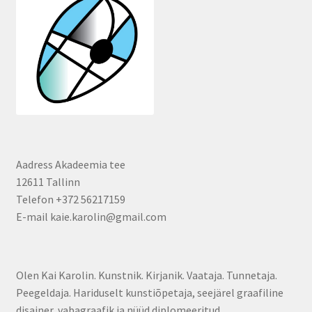
Aadress Akadeemia tee
12611 Tallinn
Telefon +372 56217159
E-mail kaie.karolin@gmail.com
Olen Kai Karolin. Kunstnik. Kirjanik. Vaataja. Tunnetaja.
Peegeldaja. Hariduselt kunstiõpetaja, seejärel graafiline
disainer, vabagraafik ja nüüd diplomeeritud