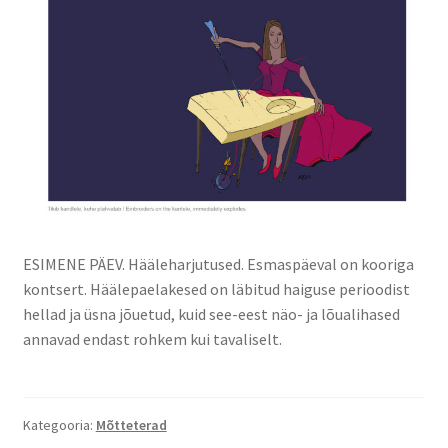
Minust
Portfoolio
Privaatsuspoliitika
Test leht
ESIMENE PÄEV. Hääleharjutused. Esmaspäeval on kooriga
kontsert. Häälepaelakesed on läbitud haiguse perioodist
hellad ja üsna jõuetud, kuid see-eest näo- ja lõualihased
annavad endast rohkem kui tavaliselt.
Kategooria:
Mõtteterad