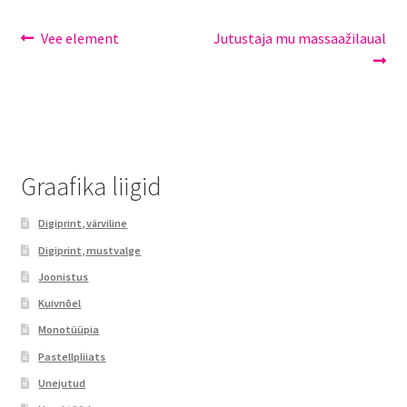
Vee element
Jutustaja mu massaažilaual
Graafika liigid
Digiprint, värviline​
Digiprint, mustvalge​
Joonistus
Kuivnõel
Monotüüpia​
Pastellpliiats
Unejutud​