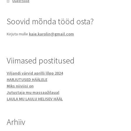
Uued tööd​
Soovid mõnda tööd osta?
Kirjuta mulle
kaie.karolin@gmail.com
Viimased postitused
Viljandi värvid aprilli lõpp 2024
HARJUTUSED HÄÄLELE
Miks niiviisi on
Jutustaja mu massaažilaual
LAULA MU LAULU HELISEV HÄÄL
Arhiiv