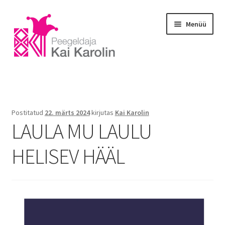
Menüü
Esileht
Blogi
Postitatud
22. märts 2024
kirjutas
Kai Karolin
LAULA MU LAULU
E-portfoolio
HELISEV HÄÄL
Galerii
Koolitus
Massaaž