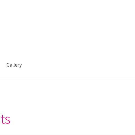
Gallery
About me
Portfoolio
Privaatsuspoliitika
Test leht
ts