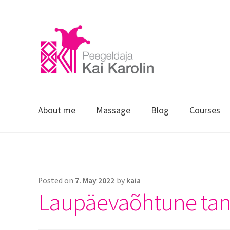
About me
Massage
Blog
Courses
Home
Blog
E-portfoolio
Gallery
Courses
Massage
Posted on
7. May 2022
by
kaia
Laupäevaõhtune tan