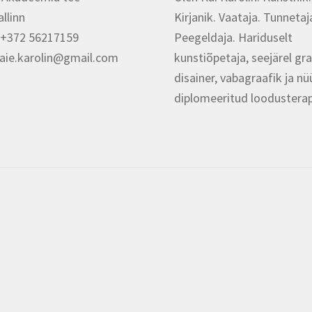
llinn
Kirjanik. Vaataja. Tunnetaj
 +372 56217159
Peegeldaja. Hariduselt
kaie.karolin@gmail.com
kunstiõpetaja, seejärel gra
disainer, vabagraafik ja n
diplomeeritud loodustera