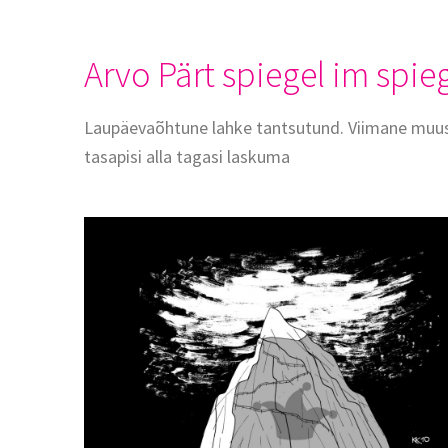
Arvo Pärt spiegel im spie
Laupäevaõhtune lahke tantsutund. Viimane muusik
tasapisi alla tagasi laskuma