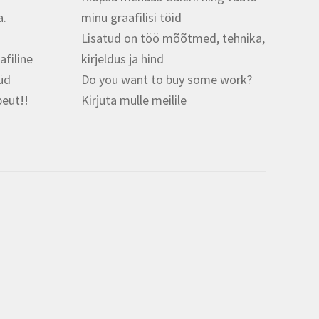
a.
minu graafilisi töid
Lisatud on töö mõõtmed, tehnika,
afiline
kirjeldus ja hind
üüd
Do you want to buy some work?
peut!!
Kirjuta mulle meilile