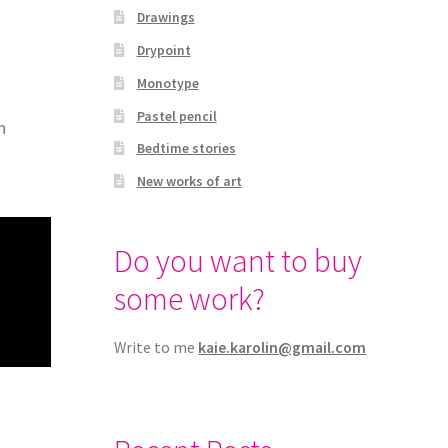
Drawings
Drypoint
Monotype
Pastel pencil
n
Bedtime stories
New works of art
Do you want to buy
some work?
Write to me
kaie.karolin@gmail.com