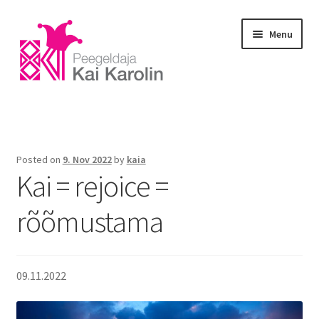
Menu
Home
Blog
Posted on
9. Nov 2022
by
kaia
Kai = rejoice =
E-portfoolio
rõõmustama
Gallery
Courses
09.11.2022
Massage