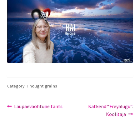
About me
Portfoolio
Privaatsuspoliitika
Test leht
Category:
Thought grains
Laupäevaõhtune tants
Katkend “Freyalugu”.
Koolitaja