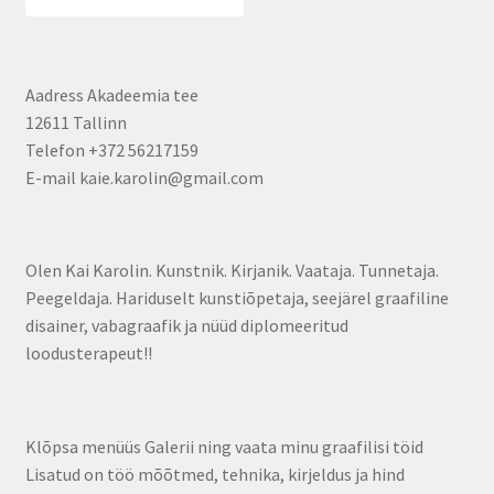
Aadress Akadeemia tee
12611 Tallinn
Telefon +372 56217159
E-mail kaie.karolin@gmail.com
Olen Kai Karolin. Kunstnik. Kirjanik. Vaataja. Tunnetaja.
Peegeldaja. Hariduselt kunstiõpetaja, seejärel graafiline
disainer, vabagraafik ja nüüd diplomeeritud
loodusterapeut!!
Klõpsa menüüs Galerii ning vaata minu graafilisi töid
Lisatud on töö mõõtmed, tehnika, kirjeldus ja hind