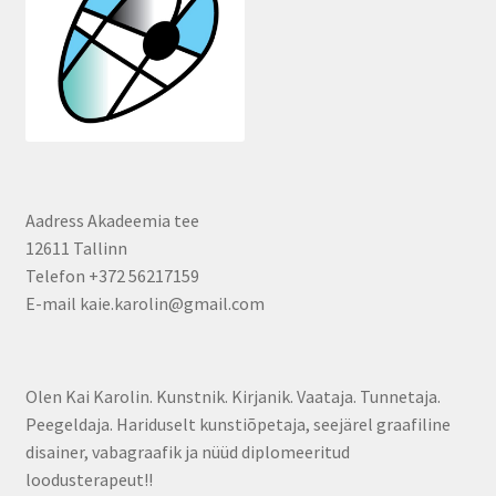
Aadress Akadeemia tee
12611 Tallinn
Telefon +372 56217159
E-mail kaie.karolin@gmail.com
Olen Kai Karolin. Kunstnik. Kirjanik. Vaataja. Tunnetaja.
Peegeldaja. Hariduselt kunstiõpetaja, seejärel graafiline
disainer, vabagraafik ja nüüd diplomeeritud
loodusterapeut!!