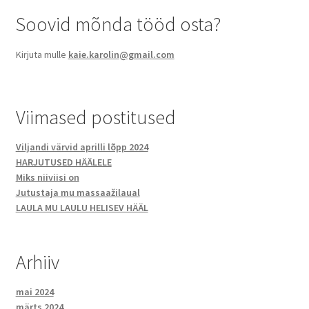
Soovid mõnda tööd osta?
Kirjuta mulle
kaie.karolin@gmail.com
Viimased postitused
Viljandi värvid aprilli lõpp 2024
HARJUTUSED HÄÄLELE
Miks niiviisi on
Jutustaja mu massaažilaual
LAULA MU LAULU HELISEV HÄÄL
Arhiiv
mai 2024
märts 2024