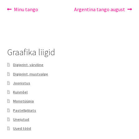
Minust
Minu tango
Argentina tango august
Portfoolio
Privaatsuspoliitika
Graafika liigid
Test leht
Digiprint, värviline​
Digiprint, mustvalge​
Joonistus
Kuivnõel
Monotüüpia​
Pastellpliiats
Unejutud​
Uued tööd​