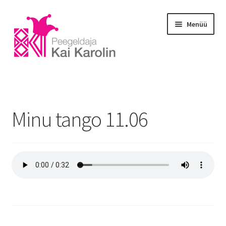
Menüü
Esileht
Blogi
Minu tango 11.06
E-portfoolio
Galerii
Koolitus
Massaaž