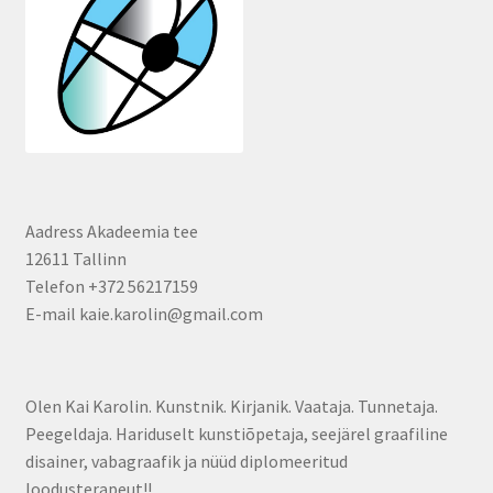
Aadress Akadeemia tee
12611 Tallinn
Telefon +372 56217159
E-mail kaie.karolin@gmail.com
Olen Kai Karolin. Kunstnik. Kirjanik. Vaataja. Tunnetaja.
Peegeldaja. Hariduselt kunstiõpetaja, seejärel graafiline
disainer, vabagraafik ja nüüd diplomeeritud
loodusterapeut!!