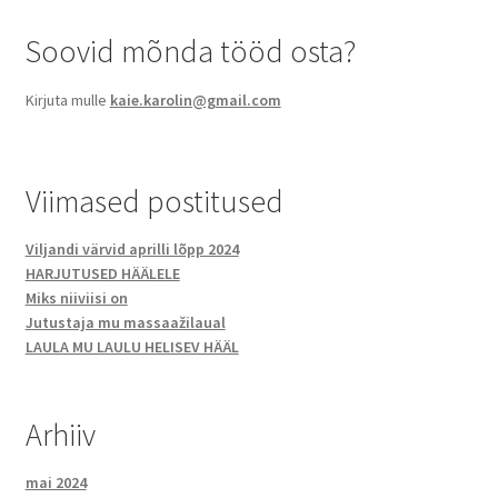
Soovid mõnda tööd osta?
Kirjuta mulle
kaie.karolin@gmail.com
Viimased postitused
Viljandi värvid aprilli lõpp 2024
HARJUTUSED HÄÄLELE
Miks niiviisi on
Jutustaja mu massaažilaual
LAULA MU LAULU HELISEV HÄÄL
Arhiiv
mai 2024