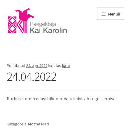
Menüü
Esileht
Blogi
Postitatud
24. apr 2022
kirjutas
kaia
24.04.2022
E-portfoolio
Galerii
Kurbus sunnib edasi liikuma. Valu käivitab tegutsemise
Koolitus
Massaaž
Kategooria:
Mõtteterad