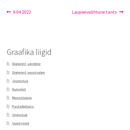
Minust
9.04.2022
Laupäevaõhtune tants
Portfoolio
Privaatsuspoliitika
Test leht
Graafika liigid
Digiprint, värviline​
Digiprint, mustvalge​
Joonistus
Kuivnõel
Monotüüpia​
Pastellpliiats
Unejutud​
Uued tööd​